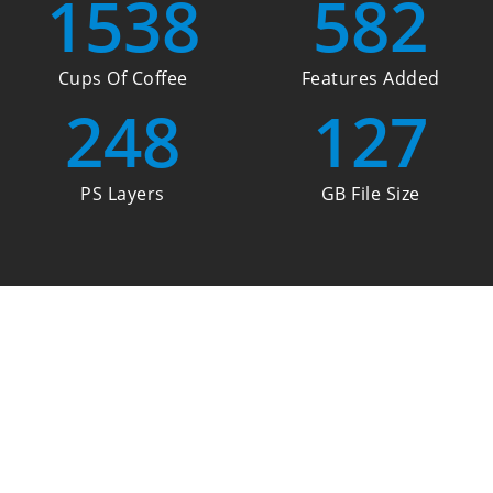
1538
582
Cups Of Coffee
Features Added
248
127
PS Layers
GB File Size
Lorem ipsum dolor sit amet, consectetur
adipiscing elit. In sollicitudin estnec felis luctus
porttitor. Donec ac accumsan neque.
Curabitur dignissim blandit mi aliquet