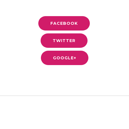
bibendum. Ipsum dolor sit amet, consectetur
adipiscing elit.
FACEBOOK
TWITTER
GOOGLE+
LEAVE A REPLY