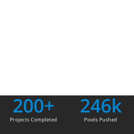
Lorem ipsum dolor sit amet, consectetur
adipiscing elit. In sollicitudin estnec felis luctus
porttitor. Donec ac accumsan neque.
Curabitur dignissim blandit mi aliquet
bibendum. Ipsum dolor sit amet, consectetur
adipiscing elit.
200
+
246
k
Projects Completed
Pixels Pushed